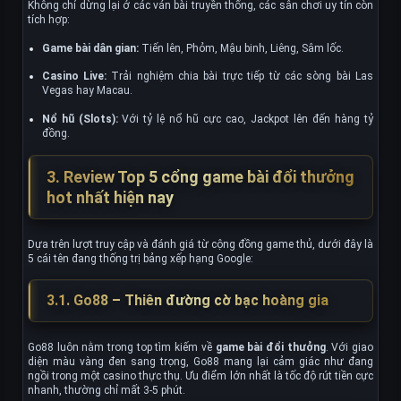
Không chỉ dừng lại ở các ván bài truyền thống, các sân chơi uy tín còn
tích hợp:
Game bài dân gian:
Tiến lên, Phỏm, Mậu binh, Liêng, Sâm lốc.
Casino Live:
Trải nghiệm chia bài trực tiếp từ các sòng bài Las
Vegas hay Macau.
Nổ hũ (Slots):
Với tỷ lệ nổ hũ cực cao, Jackpot lên đến hàng tỷ
đồng.
3. Review Top 5 cổng game bài đổi thưởng
hot nhất hiện nay
Dựa trên lượt truy cập và đánh giá từ cộng đồng game thủ, dưới đây là
5 cái tên đang thống trị bảng xếp hạng Google:
3.1. Go88 – Thiên đường cờ bạc hoàng gia
Go88 luôn nằm trong top tìm kiếm về
game bài đổi thưởng
. Với giao
diện màu vàng đen sang trọng, Go88 mang lại cảm giác như đang
ngồi trong một casino thực thụ. Ưu điểm lớn nhất là tốc độ rút tiền cực
nhanh, thường chỉ mất 3-5 phút.