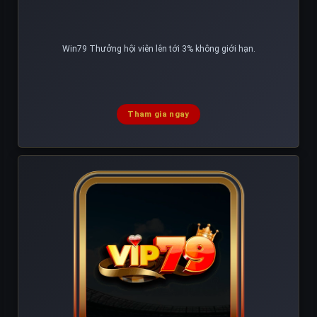
Win79 Thưởng hội viên lên tới 3% không giới hạn.
Tham gia ngay