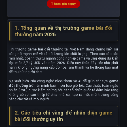
Tham gia ngay
1. Tổng quan về thị trường game bài đổi
thưởng năm 2026
Thị trường
game bài đổi thưởng
tại Việt Nam đang chứng kiến sự
bùng nổ mạnh mẽ về cả số lượng lẫn chất lượng. Theo các báo cáo
mới nhất, doanh thu từ ngành công nghiệp game và ứng dụng dự kiến
đạt mốc 2,7 tỷ USD vào năm 2026. Điều này thúc đẩy các nhà phát
hành không ngừng nâng cấp đồ họa, âm thanh và hệ thống bảo mật
để thu hút người chơi.
Sự xuất hiện của công nghệ Blockchain và AI đã giúp các tựa
game
đổi thưởng
trở nên minh bạch hơn bao giờ hết. Các thuật toán ngẫu
nhiên (RNG) được kiểm chứng bởi các tổ chức quốc tế đảm bảo rằng
không có sự can thiệp từ phía nhà cái, tạo ra một môi trường công
bằng cho tất cả mọi người.
2. Các tiêu chí vàng để nhận diện game
bài đổi thưởng uy tín