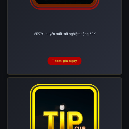
VIP79 khuyến mãi trải nghiệm tặng 69K
Tham gia ngay