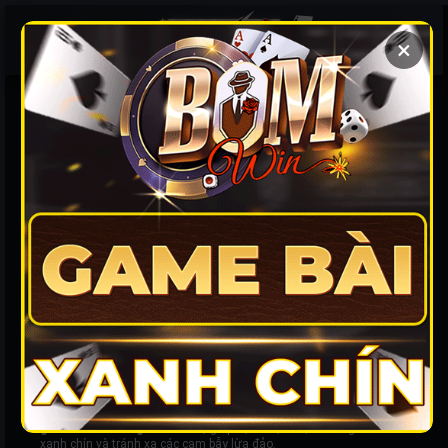
Chuyển
đến
×
nội
dung
TOP GAME BÀI ĐỔI THƯỞNG
UY TÍN 2026: ĐÁNH GIÁ CHI
TIẾT & LINK TẢI MỚI NHẤT
Trong kỷ nguyên số hiện nay,
game bài đổi thưởng
đã trở thành
một hình thức giải trí không thể thiếu đối với những ai đam mê thử
thách và muốn tìm kiếm cơ hội gia tăng thu nhập. Tuy nhiên, giữa
hàng ngàn cổng game đang mọc lên như nấm, việc lựa chọn một
địa chỉ
game bài đổi thưởng uy tín
để gửi gắm niềm tin là điều vô
cùng quan trọng.
Bài viết dưới đây sẽ cung cấp cái nhìn toàn cảnh về thị trường
game đổi thưởng
năm 2026, giúp bạn nhận diện những sân chơi
xanh chín và tránh xa các cạm bẫy lừa đảo.