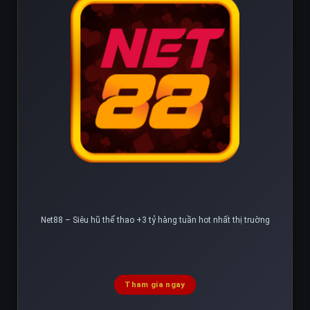
Net88 – Siêu hũ thể thao +3 tỷ hàng tuần hot nhất thị truờng
Tham gia ngay