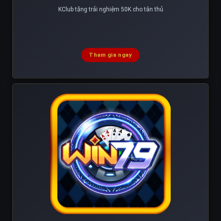
KClub tặng trải nghiệm 50K cho tân thủ
Tham gia ngay