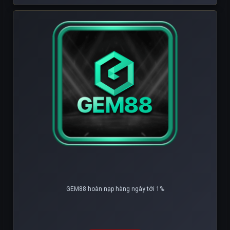
GEM88 hoàn nạp hàng ngày tới 1%