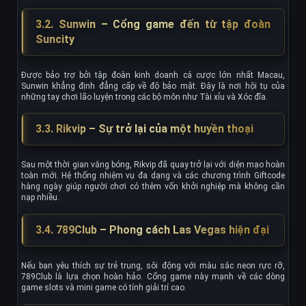
3.2. Sunwin – Cổng game đến từ tập đoàn
Suncity
Được bảo trợ bởi tập đoàn kinh doanh cá cược lớn nhất Macau,
Sunwin khẳng định đẳng cấp về độ bảo mật. Đây là nơi hội tụ của
những tay chơi lão luyện trong các bộ môn như Tài xỉu và Xóc đĩa.
3.3. Rikvip – Sự trở lại của một huyền thoại
Sau một thời gian vắng bóng, Rikvip đã quay trở lại với diện mạo hoàn
toàn mới. Hệ thống nhiệm vụ đa dạng và các chương trình Giftcode
hàng ngày giúp người chơi có thêm vốn khởi nghiệp mà không cần
nạp nhiều.
3.4. 789Club – Phong cách Las Vegas hiện đại
Nếu bạn yêu thích sự trẻ trung, sôi động với màu sắc neon rực rỡ,
789Club là lựa chọn hoàn hảo. Cổng game này mạnh về các dòng
game slots và mini game có tính giải trí cao.