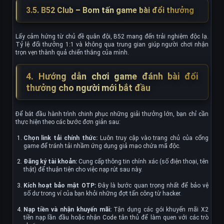
3.5. B52 Club – Bom tấn game bài đổi thưởng
Lấy cảm hứng từ chủ đề quân đội, B52 mang đến trải nghiệm độc lạ.
Tỷ lệ đổi thưởng 1:1 và không qua trung gian giúp người chơi nhận
trọn vẹn thành quả chiến thắng của mình.
4. Hướng dẫn chơi game đánh bài đổi
thưởng cho người mới bắt đầu
Để bắt đầu hành trình chinh phục những giải thưởng lớn, bạn chỉ cần
thực hiện theo các bước đơn giản sau:
Chọn link tải chính thức:
Luôn truy cập vào trang chủ của cổng
game để tránh tải nhầm ứng dụng giả mạo chứa mã độc.
Đăng ký tài khoản:
Cung cấp thông tin chính xác (số điện thoại, tên
thật) để thuận tiện cho việc nạp rút sau này.
Kích hoạt bảo mật OTP:
Đây là bước quan trọng nhất để bảo vệ
số dư trong ví của bạn khỏi những đợt tấn công từ hacker.
Nạp tiền và nhận khuyến mãi:
Tận dụng các gói khuyến mãi X2
tiền nạp lần đầu hoặc nhận Code tân thủ để làm quen với các trò