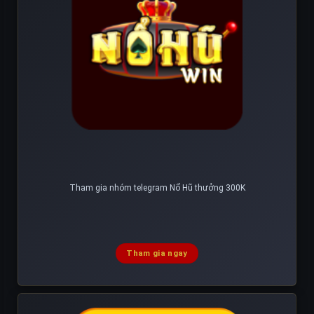
Tham gia nhóm telegram Nổ Hũ thưởng 300K
Tham gia ngay