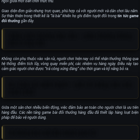
ngồi giữa một bàn chơi thực thụ.
Giao diện đơn giản nhưng trực quan, phù hợp cả với người mới và dân chơi lâu năm.
Sự thân thiện trong thiết kế là “lá bài” khiến họ ghi điểm tuyệt đối trong
tin tức game
đổi thưởng
gần đây.
Chính sách thưởng hấp dẫn – phần thưởng không
nằm ở may mắn
Không còn phụ thuộc vào vận rủi, người chơi hiện nay có thể nhận thưởng thông qua
hệ thống điểm tích lũy, vòng quay miễn phí, các nhiệm vụ hàng ngày. Điều này tạo
cảm giác người chơi được “trả công xứng đáng” cho thời gian và kỹ năng bỏ ra.
An toàn và minh bạch – yếu tố sống còn của
cuộc chơi
Giữa một sân chơi nhiều biến động, việc đảm bảo an toàn cho người chơi là ưu tiên
hàng đầu. Các nền tảng game bài đổi thưởng hàng đầu đã thiết lập hàng loạt biện
pháp để bảo vệ người dùng.
Hệ thống bảo mật tiêu chuẩn quốc tế