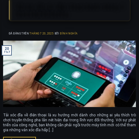
Tải xóc đĩa về điện thoại nhanh chóng ở
Game bài đổi thưởng
ĐÃ ĐĂNG TRÊN
THÁNG 7 20, 2025
BỞI
ĐÌNH NGHĨA
20
Th7
Tải xóc đĩa về điện thoại là xu hướng mới dành cho những ai yêu thích trò
chơi truyền thống pha lẫn nét hiện đại trong lĩnh vực đổi thưởng. Với sự phát
triển của công nghệ, bạn không cần phải ngồi trước máy tính mới có thể tham
gia những ván xóc đĩa hấp […]