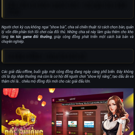
Diễn đàn và nhóm người chơi – nơi giao lưu chiến
thuật
Người chơi kỳ cựu không ngại “show bài”, chia sẻ chiến thuật từ cách chọn bàn, quản
lý vốn đến phân tích lối chơi của đối thủ. Những chia sẻ này làm giàu thêm cho kho
tàng
tin tức game đổi thưởng
, giúp cộng đồng phát triển một cách bài bản và
chuyên nghiệp.
Sự kiện offline – nâng tầm kết nối
Các giải đấu offline, buổi gặp mặt cộng đồng đang ngày càng phổ biến. Đây không
chỉ là dịp nhận thưởng mà còn là cơ hội để người chơi “show kỹ năng”, tạo dấu ấn và
thậm chí là… chiêu mộ đồng đội mới cho các giải đấu lớn.