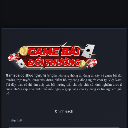
Gamebaidoithuongvn.fishing
là nền tảng thông tin đáng tin cậy về game bài đổi
thưởng trực tuyến, được xây dựng nhằm hỗ trợ cộng đồng người chơi tại Việt Nam.
Tại đây, bạn có thể tìm thấy các bài hướng dẫn chi tiết, chia sẻ kinh nghiệm thực tế
cùng những cập nhật mới nhất mỗi ngày – giúp nâng cao kỹ năng và trải nghiệm giải
trí.
Chính sách
Liên hệ