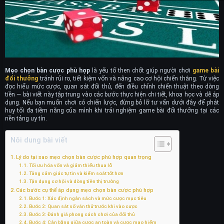
Mẹo chọn bàn cược phù hợp
là yếu tố then chốt giúp người chơi
game bài
đổi thưởng
tránh rủi ro, tiết kiệm vốn và nâng cao cơ hội chiến thắng. Từ việc
đọc hiểu mức cược, quan sát đối thủ, đến điều chỉnh chiến thuật theo dòng
tiền — bài viết này tập trung vào các bước thực hiện chi tiết, khoa học và dễ áp
dụng. Nếu bạn muốn chơi có chiến lược, đừng bỏ lỡ tư vấn dưới đây để phát
huy tối đa tiềm năng của mình khi trải nghiệm game bài đổi thưởng tại các
nền tảng uy tín.
Nôi dung bài viết
Lý do tại sao mẹo chọn bàn cược phù hợp quan trọng
Tối ưu hóa vốn và giảm thiểu thua lỗ
Tăng cảm giác tự tin và kiểm soát tốt hơn
Tận dụng cơ hội và dòng tiền thị trường
Các bước cụ thể áp dụng mẹo chọn bàn cược phù hợp
Bước 1: Xác định ngân sách và mức cược mục tiêu
Bước 2: Quan sát số ván thử trước khi vào cược
Bước 3: Đánh giá phong cách chơi của đối thủ
Bước 4: Cân bằng giữa cược an toàn và cược mạo hiểm