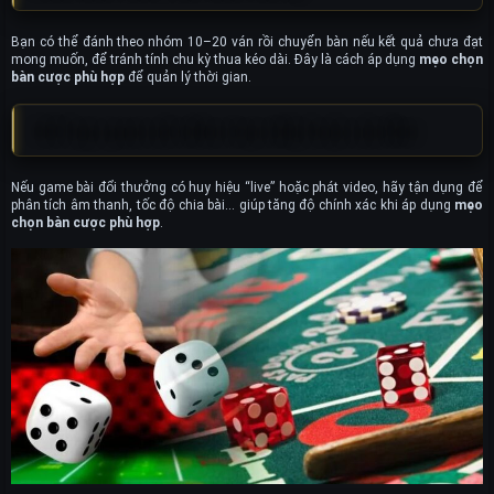
Bạn có thể đánh theo nhóm 10–20 ván rồi chuyển bàn nếu kết quả chưa đạt
mong muốn, để tránh tính chu kỳ thua kéo dài. Đây là cách áp dụng
mẹo chọn
bàn cược phù hợp
để quản lý thời gian.
Kết hợp quan sát video trực tiếp hoặc sàn live
Nếu game bài đổi thưởng có huy hiệu “live” hoặc phát video, hãy tận dụng để
phân tích âm thanh, tốc độ chia bài… giúp tăng độ chính xác khi áp dụng
mẹo
chọn bàn cược phù hợp
.