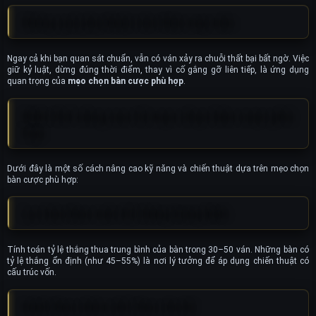
Không quá phụ thuộc vào thần may mắn
Ngay cả khi bạn quan sát chuẩn, vẫn có ván xảy ra chuỗi thất bại bất ngờ. Việc
giữ kỷ luật, dừng đúng thời điểm, thay vì cố gắng gỡ liên tiếp, là ứng dụng
quan trọng của
mẹo chọn bàn cược phù hợp
.
Biến thể nâng cao từ mẹo chọn bàn cược phù
hợp
Dưới đây là một số cách nâng cao kỹ năng và chiến thuật dựa trên mẹo chọn
bàn cược phù hợp:
Lọc bàn theo mức độ thắng trung bình
Tính toán tỷ lệ thắng thua trung bình của bàn trong 30–50 ván. Những bàn có
tỷ lệ thắng ổn định (như 45–55%) là nơi lý tưởng để áp dụng chiến thuật có
cấu trúc vốn.
Đánh theo nhóm nhỏ theo chu kỳ