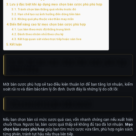
Lưu ý đặc biệt khi áp dụng mẹo chọn bàn cược phù phù hợp
Tránh chọn bàn thắng quá nhiều trước đó
Hạn chế tạo sự ảnh hưởng đến dòng tiền bàn
Không quá phụ thuộc vào thần may mắn
Biến thể nâng cao từ mẹo chọn bàn cược phù hợp
Lọc bàn theo mức độ thắng trung bình
Đánh theo nhóm nhỏ theo chu kỳ
Kết hợp quan sát video trực tiếp hoặc sàn live
Kết luận
Lý do tại sao mẹo chọn bàn cược phù hợp
quan trọng
Một bàn cược phù hợp sẽ tạo điều kiện thuận lợi để bạn tăng lợi nhuận, kiểm
soát rủi ro và đảm bảo tâm lý ổn định. Dưới đây là những lý do cốt lõi:
Tối ưu hóa vốn và giảm thiểu thua lỗ
Nếu bạn chọn bàn có mức cược quá cao, vốn nhanh chóng cạn nếu xuất hiện
chuỗi thua. Ngược lại, bàn cược quá thấp sẽ không đủ tạo đà lợi nhuận.
Mẹo
chọn bàn cược phù hợp
giúp bạn tìm mức cược vừa tầm, phù hợp ngân sách
từng phiên, tránh tụt hậu nếu thua liên tiếp.