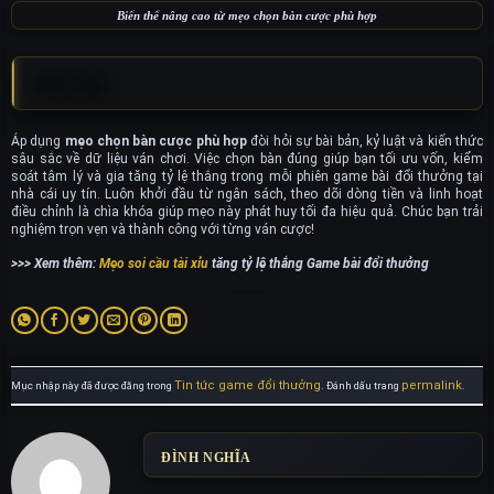
Biến thể nâng cao từ mẹo chọn bàn cược phù hợp
Kết luận
Áp dụng
mẹo chọn bàn cược phù hợp
đòi hỏi sự bài bản, kỷ luật và kiến thức
sâu sắc về dữ liệu ván chơi. Việc chọn bàn đúng giúp bạn tối ưu vốn, kiểm
soát tâm lý và gia tăng tỷ lệ thắng trong mỗi phiên game bài đổi thưởng tại
nhà cái uy tín. Luôn khởi đầu từ ngân sách, theo dõi dòng tiền và linh hoạt
điều chỉnh là chìa khóa giúp mẹo này phát huy tối đa hiệu quả. Chúc bạn trải
nghiệm trọn vẹn và thành công với từng ván cược!
>>> Xem thêm:
Mẹo soi cầu tài xỉu
tăng tỷ lệ thắng Game bài đổi thưởng
Tin tức game đổi thưởng
permalink
Mục nhập này đã được đăng trong
. Đánh dấu trang
.
ĐÌNH NGHĨA