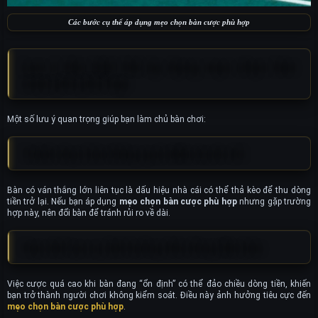
Các bước cụ thể áp dụng mẹo chọn bàn cược phù hợp
Lưu ý đặc biệt khi áp dụng mẹo chọn bàn
cược phù phù hợp
Một số lưu ý quan trọng giúp bạn làm chủ bàn chơi:
Tránh chọn bàn thắng quá nhiều trước đó
Bàn có ván thắng lớn liên tục là dấu hiệu nhà cái có thể thả kèo để thu dòng
tiền trở lại. Nếu bạn áp dụng
mẹo chọn bàn cược phù hợp
nhưng gặp trường
hợp này, nên đổi bàn để tránh rủi ro về dài.
Hạn chế tạo sự ảnh hưởng đến dòng tiền bàn
Việc cược quá cao khi bàn đang “ổn định” có thể đảo chiều dòng tiền, khiến
bạn trở thành người chơi không kiểm soát. Điều này ảnh hưởng tiêu cực đến
mẹo chọn bàn cược phù hợp
.