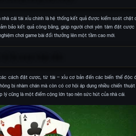
 nhà cái tài xỉu chính là hệ thống kết quả được kiểm soát chặt 
 đảm bảo kết quả công bằng, giúp người chơi yên tâm đặt cược
ải nghiệm chơi game bài đổi thưởng lên một tầm cao mới.
 tỷ lệ cược hấp dẫn
các cách đặt cược, từ tài – xỉu cơ bản đến các biến thể độc 
không bị nhàm chán mà còn có cơ hội áp dụng nhiều chiến thuật
ợp lý cũng là một điểm cộng lớn tạo nên sức hút của nhà cái.