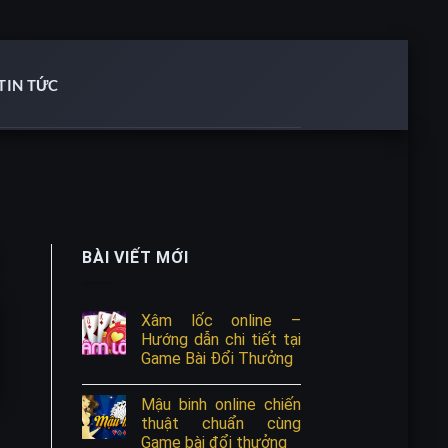
TIN TỨC
BÀI VIẾT MỚI
Xâm lốc online –
Hướng dẫn chi tiết tại
Game Bài Đổi Thưởng
Mậu binh online chiến
thuật chuẩn cùng
Game bài đổi thưởng