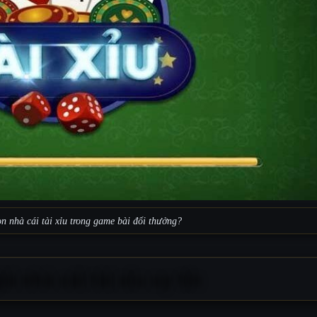
n nhà cái tài xỉu trong game bài đổi thưởng?
á nhà cái tài xỉu uy tín