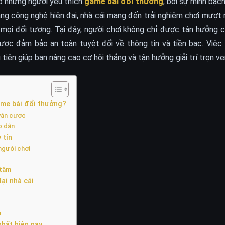
ho những người yêu thích
game bài đổi thưởng
, bởi sự minh bạc
ng công nghệ hiện đại, nhà cái mang đến trải nghiệm chơi mượt 
 mọi đối tượng. Tại đây, người chơi không chỉ được tận hưởng 
được đảm bảo an toàn tuyệt đối về thông tin và tiền bạc. Việc 
 tiên giúp bạn nâng cao cơ hội thắng và tận hưởng giải trí trọn vẹ
game bài đổi thưởng?
ván cược
p dẫn
 tín
người chơi
 tâm
tại nhà cái
u
nhất hiện nay