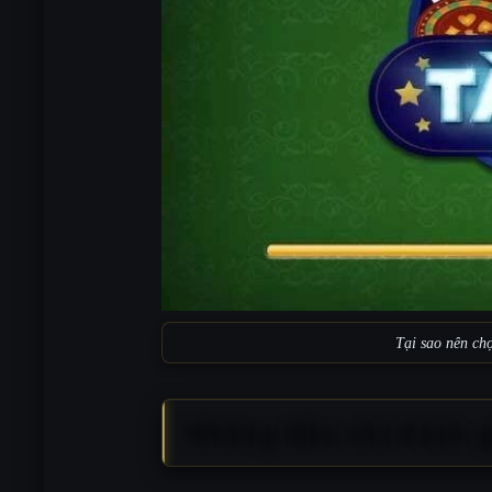
Tại sao nên chọ
Những tiêu chí đánh gi