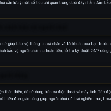
 chơi cần lưu ý một số tiêu chí quan trọng dưới đây nhằm đảm bảo
h sách bảo vệ người chơi
 sẽ giúp bảo vệ thông tin cá nhân và tài khoản của bạn trước 
sách bảo vệ người chơi như hoàn tiền, hỗ trợ kỹ thuật 24/7 cũng 
người dùng
iện thân thiện, dễ sử dụng trên cả điện thoại và máy tính. Tốc độ
 rút tiền đơn giản cũng giúp người chơi có trải nghiệm mượt mà