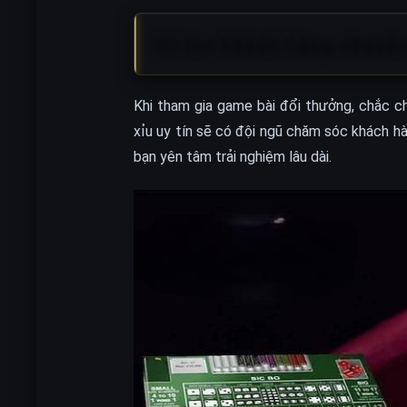
Hỗ trợ khách hàng chuyên
Khi tham gia game bài đổi thưởng, chắc ch
xỉu uy tín sẽ có đội ngũ chăm sóc khách hàn
bạn yên tâm trải nghiệm lâu dài.