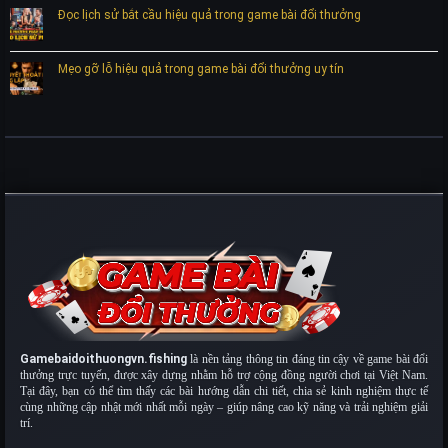
Đọc lịch sử bắt cầu hiệu quả trong game bài đổi thưởng
Mẹo gỡ lỗ hiệu quả trong game bài đổi thưởng uy tín
Gamebaidoithuongvn.fishing
là nền tảng thông tin đáng tin cậy về game bài đổi
thưởng trực tuyến, được xây dựng nhằm hỗ trợ cộng đồng người chơi tại Việt Nam.
Tại đây, bạn có thể tìm thấy các bài hướng dẫn chi tiết, chia sẻ kinh nghiệm thực tế
cùng những cập nhật mới nhất mỗi ngày – giúp nâng cao kỹ năng và trải nghiệm giải
trí.