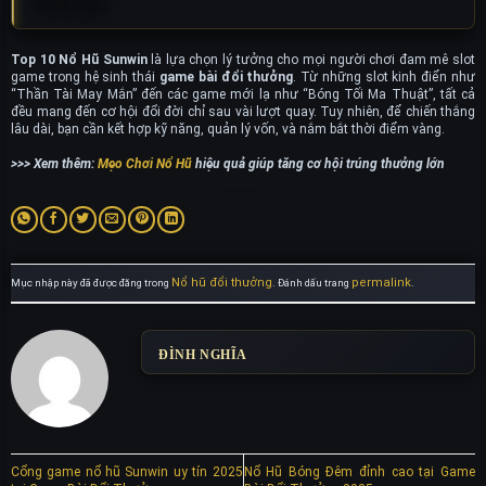
Kết luận
Top 10 Nổ Hũ Sunwin
là lựa chọn lý tưởng cho mọi người chơi đam mê slot
game trong hệ sinh thái
game bài đổi thưởng
. Từ những slot kinh điển như
“Thần Tài May Mắn” đến các game mới lạ như “Bóng Tối Ma Thuật”, tất cả
đều mang đến cơ hội đổi đời chỉ sau vài lượt quay. Tuy nhiên, để chiến thắng
lâu dài, bạn cần kết hợp kỹ năng, quản lý vốn, và nắm bắt thời điểm vàng.
>>> Xem thêm:
Mẹo Chơi Nổ Hũ
hiệu quả giúp tăng cơ hội trúng thưởng lớn
Nổ hũ đổi thưởng
permalink
Mục nhập này đã được đăng trong
. Đánh dấu trang
.
ĐÌNH NGHĨA
Cổng game nổ hũ Sunwin uy tín 2025
Nổ Hũ Bóng Đêm đỉnh cao tại Game