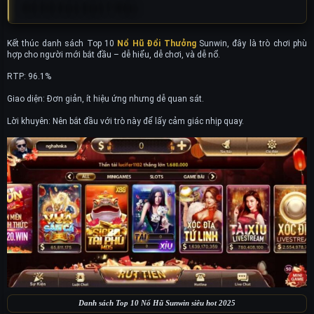
Nổ Hũ Hoa Quả 7 Màu
Kết thúc danh sách
Top 10
Nổ Hũ Đổi Thưởng
Sunwin
, đây là trò chơi phù
hợp cho người mới bắt đầu – dễ hiểu, dễ chơi, và dễ nổ.
RTP: 96.1%
Giao diện: Đơn giản, ít hiệu ứng nhưng dễ quan sát.
Lời khuyên: Nên bắt đầu với trò này để lấy cảm giác nhịp quay.
Danh sách Top 10 Nổ Hũ Sunwin siêu hot 2025