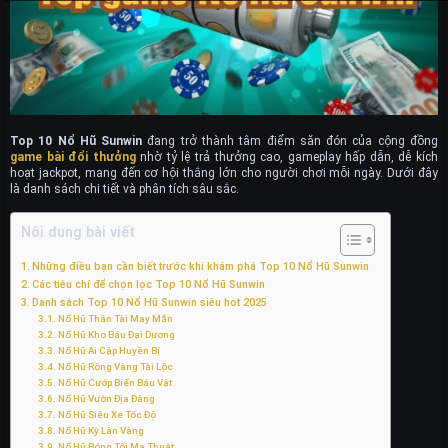
Top 10 Nổ Hũ Sunwin
đang trở thành tâm điểm săn đón của cộng đồng
game bài đổi thưởng
nhờ tỷ lệ trả thưởng cao, gameplay hấp dẫn, dễ kích
hoạt jackpot, mang đến cơ hội thắng lớn cho người chơi mỗi ngày. Dưới đây
là danh sách chi tiết và phân tích sâu sắc.
Nôi dung bài viết
Những điều bạn cần biết trước khi khám phá Top 10 Nổ Hũ Sunwin
Các tiêu chí để chọn lọc Top 10 Nổ Hũ Sunwin
Danh sách Top 10 Nổ Hũ Sunwin siêu hot 2025
Nổ Hũ Thần Tài May Mắn
Nổ Hũ Kho Báu Đại Dương
Nổ Hũ Ai Cập Huyền Bí
Nổ Hũ Rồng Vàng Tài Lộc
Nổ Hũ Cướp Biển Báu Vật
Nổ Hũ Vườn Địa Đàng
Nổ Hũ Siêu Xe Tốc Độ
Nổ Hũ Kỳ Lân Vàng
Nổ Hũ Bóng Tối Ma Thuật