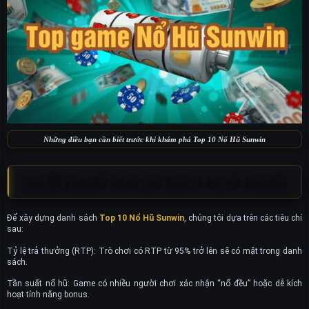
Những điều bạn cần biết trước khi khám phá Top 10 Nổ Hũ Sunwin
Các tiêu chí để chọn lọc Top 10 Nổ Hũ Sunwin
Để xây dựng danh sách
Top 10 Nổ Hũ Sunwin
, chúng tôi dựa trên các tiêu chí
sau:
Tỷ lệ trả thưởng (RTP): Trò chơi có RTP từ 95% trở lên sẽ có mặt trong danh
sách.
Tần suất nổ hũ: Game có nhiều người chơi xác nhận “nổ đều” hoặc dễ kích
hoạt tính năng bonus.