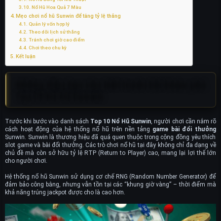
Nổ Hũ Hoa Quả 7 Màu
Mẹo chơi nổ hũ Sunwin để tăng tỷ lệ thắng
Quản lý vốn hợp lý
Theo dõi lịch sử thắng
Tránh chơi giờ cao điểm
Chơi theo chu kỳ
Kết luận
Những điều bạn cần biết trước khi khám phá
Top 10 Nổ Hũ Sunwin
Trước khi bước vào danh sách
Top 10 Nổ Hũ Sunwin
, người chơi cần nắm rõ
cách hoạt động của hệ thống nổ hũ trên nền tảng
game bài đổi thưởng
Sunwin. Sunwin là thương hiệu đã quá quen thuộc trong cộng đồng yêu thích
slot game và bài đổi thưởng. Các trò chơi nổ hũ tại đây không chỉ đa dạng về
chủ đề mà còn sở hữu tỷ lệ RTP (Return to Player) cao, mang lại lợi thế lớn
cho người chơi.
Hệ thống nổ hũ Sunwin sử dụng cơ chế RNG (Random Number Generator) để
đảm bảo công bằng, nhưng vẫn tồn tại các “khung giờ vàng” – thời điểm mà
khả năng trúng jackpot được cho là cao hơn.