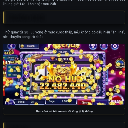
khung giờ 14h–16h hoặc sau 23h.
Chơi theo chu kỳ
Thử quay từ 20–30 vòng ở mức cược thấp, nếu không có dấu hiệu “ăn line”,
nên chuyển sang trò khác.
Mẹo chơi nổ hũ Sunwin để tăng tỷ lệ thắng